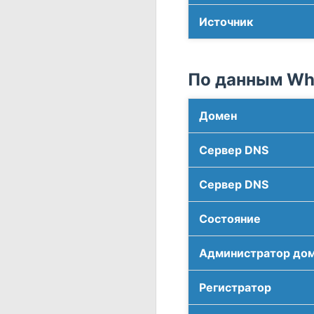
Источник
По данным Who
Домен
Сервер DNS
Сервер DNS
Соcтояние
Администратор до
Регистратор